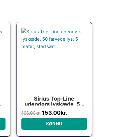
Den
Den
lle
oprindelige
aktuelle
pris
pris
var:
er:
0kr..
166.00kr..
153.00kr..
Sirius Top-Line
5
udendørs lyskæde, 50
,
farvede lys, 5 meter,
153.00
kr.
166.00
kr.
startsæt
KØB NU