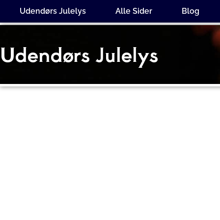
Gå
Udendørs Julelys
Alle Sider
Blog
til
indholdet
Udendørs Julelys