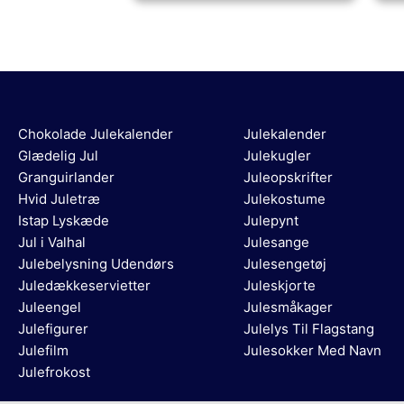
Chokolade Julekalender
Julekalender
Glædelig Jul
Julekugler
Granguirlander
Juleopskrifter
Hvid Juletræ
Julekostume
Istap Lyskæde
Julepynt
Jul i Valhal
Julesange
Julebelysning Udendørs
Julesengetøj
Juledækkeservietter
Juleskjorte
Juleengel
Julesmåkager
Julefigurer
Julelys Til Flagstang
Julefilm
Julesokker Med Navn
Julefrokost