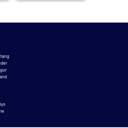
stang
nder
gur
mand
lys
me