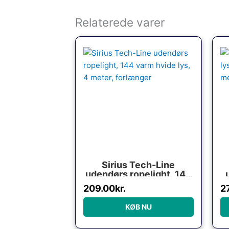
Relaterede varer
Sirius Tech-Line
udendørs ropelight, 144
varm hvide lys, 4 meter,
v
209.00
kr.
2
forlænger
KØB NU