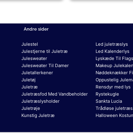
Andre sider
Julestel
Led juletræslys
Julestjerne til Juletræ
Led Kalenderlys
Julesweater
Lyskæde Til Flag
Julesweater Til Damer
Makeup Julekale
Juletallerkener
Nøddeknækker Fi
Juletøj
Oppustelig Jule
Juletræ
Rensdyr med lys
Juletræsfod Med Vandbeholder
Rystekugle
Juletræslysholder
Sankta Lucia
Juletrøje
Trådløse juletræs
Kunstig Juletræ
Halloween Kostu