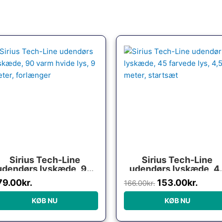
Den
Den
oprindelige
aktue
pris
pris
var:
er:
166.00kr..
153.0
Sirius Tech-Line
Sirius Tech-Line
udendørs lyskæde, 90
udendørs lyskæde, 4
arm hvide lys, 9 meter,
farvede lys, 4,5 meter
79.00
kr.
153.00
kr.
166.00
kr.
forlænger
startsæt
KØB NU
KØB NU