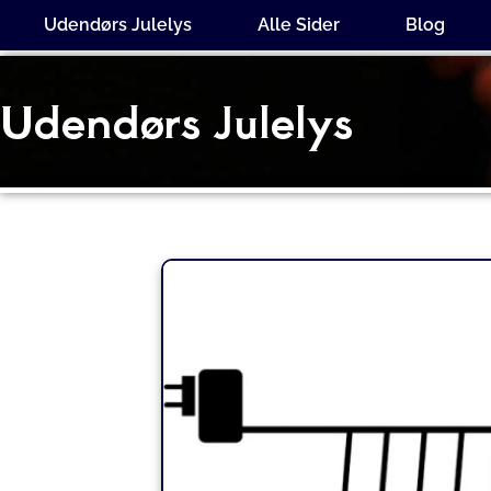
Gå
Udendørs Julelys
Alle Sider
Blog
til
indholdet
Udendørs Julelys