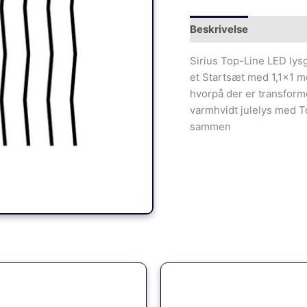
Beskrivelse
Sirius Top-Line LED lys
et Startsæt med 1,1×1 me
hvorpå der er transformer
varmhvidt julelys med 
sammen
Den
Den
oprindelige
aktuelle
pris
pris