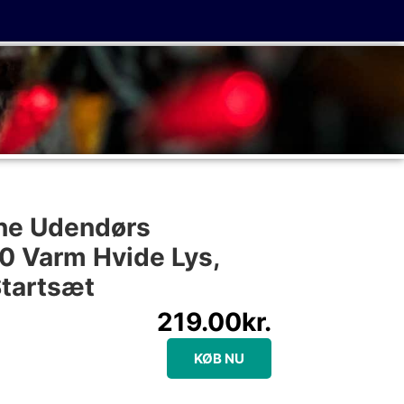
ine Udendørs
00 Varm Hvide Lys,
Startsæt
219.00
kr.
KØB NU