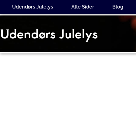
Gå
Udendørs Julelys
Alle Sider
Blog
til
indholdet
Udendørs Julelys