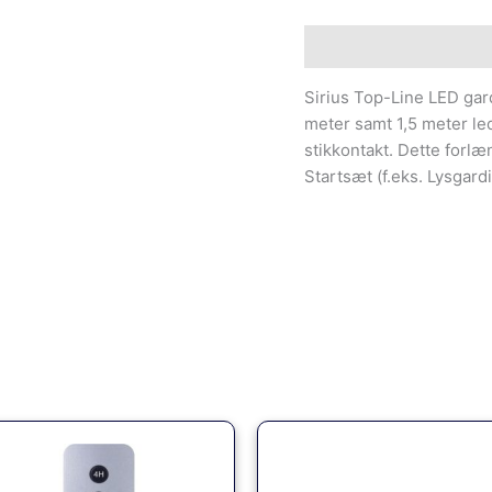
Beskrivelse
Sirius Top-Line LED gar
meter samt 1,5 meter ledn
stikkontakt. Dette forlæ
Startsæt (f.eks. Lysgard
Den
Den
oprindelige
aktuell
pris
pris