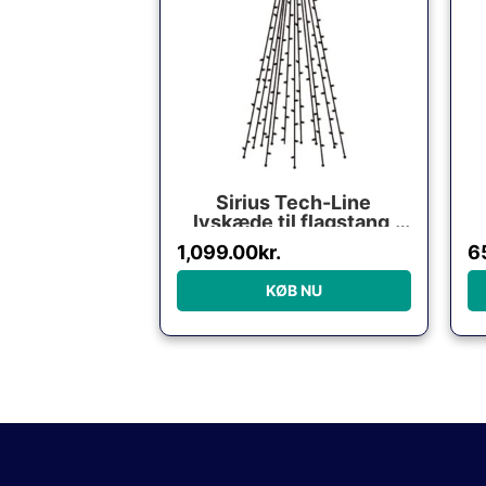
Sirius Tech-Line
lyskæde til flagstang,
480 varm hvide lys, 6
1,099.00
kr.
6
meter
KØB NU