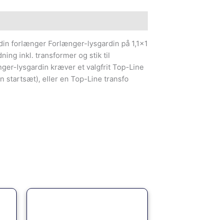
din forlænger Forlænger-lysgardin på 1,1×1
ing inkl. transformer og stik til
nger-lysgardin kræver et valgfrit Top-Line
in startsæt), eller en Top-Line transfo
e