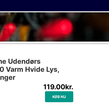
ine Udendørs
00 Varm Hvide Lys,
ænger
119.00
kr.
KØB NU