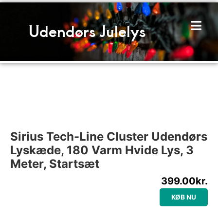
Gå
til
Udendørs Julelys
indholdet
Sirius Tech-Line Cluster Udendørs
Lyskæde, 180 Varm Hvide Lys, 3
Meter, Startsæt
399.00
kr.
KØB NU