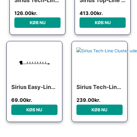
Sirius Tech-Line udendørs lyskæde, 45 farvede lys, 4,5 meter, forlænger
Sirius Top-Line Ultra Plus Cluster udendørs lyskæde, 500 varm hvide lys, 3 meter, startsæt
126.00
kr.
413.00
kr.
KØB NU
KØB NU
Sirius Easy-Line udendørs lyskæde, 200 farvede lys, 19,9 meter
Sirius Tech-Line Cluster udendørs lyskæde, 120 varm hvide lys, 2 meter, forlænger
69.00
kr.
239.00
kr.
KØB NU
KØB NU