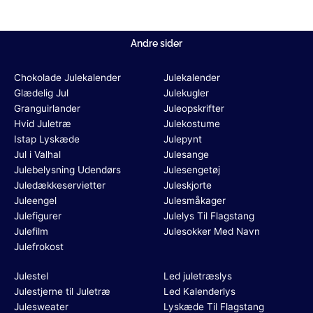
Andre sider
Chokolade Julekalender
Julekalender
Glædelig Jul
Julekugler
Granguirlander
Juleopskrifter
Hvid Juletræ
Julekostume
Istap Lyskæde
Julepynt
Jul i Valhal
Julesange
Julebelysning Udendørs
Julesengetøj
Juledækkeservietter
Juleskjorte
Juleengel
Julesmåkager
Julefigurer
Julelys Til Flagstang
Julefilm
Julesokker Med Navn
Julefrokost
Julestel
Led juletræslys
Julestjerne til Juletræ
Led Kalenderlys
Julesweater
Lyskæde Til Flagstang