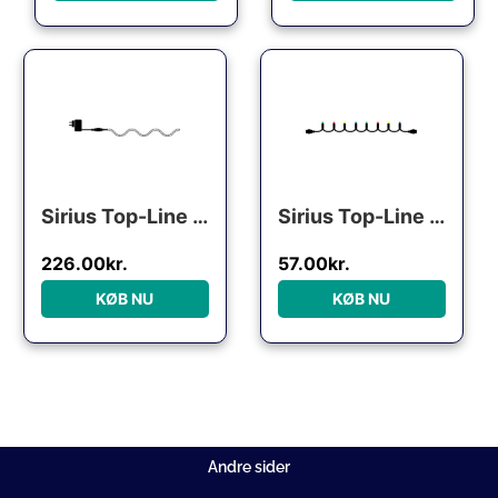
Den oprindelige pris var: 238.00kr..
Den aktuelle pris er: 226.00kr..
Den oprindelige pris var:
Den aktuelle pris
Sirius Top-Line udendørs ropelight, 144 varm hvide lys, 4 meter, startsæt
Sirius Top-Line udendørs lyskæde, 50 farvede lys, 5 meter, forlænger
226.00
kr.
57.00
kr.
KØB NU
KØB NU
Andre sider