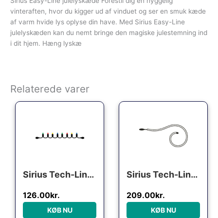
Sirius Easy-Line julelyskæde Forestil dig en hyggelig
vinteraften, hvor du kigger ud af vinduet og ser en smuk kæde
af varm hvide lys oplyse din have. Med Sirius Easy-Line
julelyskæden kan du nemt bringe den magiske julestemning ind
i dit hjem. Hæng lyskæ
Relaterede varer
Den oprindelige pris var: 137.00kr..
Den aktuelle pris er: 126.00kr..
Sirius Tech-Line udendørs lyskæde, 45 farvede lys, 4,5 meter, forlænger
Sirius Tech-Line udendørs ropelight, 144 varm hvide lys, 4 meter, forlænger
126.00
kr.
209.00
kr.
KØB NU
KØB NU