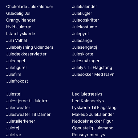
Chokolade Julekalender
Julekalender
Glædelig Jul
Julekugler
Granguirlander
Juleopskrifter
Hvid Juletræ
Julekostume
Istap Lyskæde
Julepynt
Jul i Valhal
Julesange
Julebelysning Udendørs
Julesengetøj
Juledækkeservietter
Juleskjorte
Juleengel
Julesmåkager
Julefigurer
Julelys Til Flagstang
Julefilm
Julesokker Med Navn
Julefrokost
Julestel
Led juletræslys
Julestjerne til Juletræ
Led Kalenderlys
Julesweater
Lyskæde Til Flagstang
Julesweater Til Damer
Makeup Julekalender
Juletallerkener
Nøddeknækker Figur
Juletøj
Oppustelig Julemand
Juletræ
Rensdyr med lys