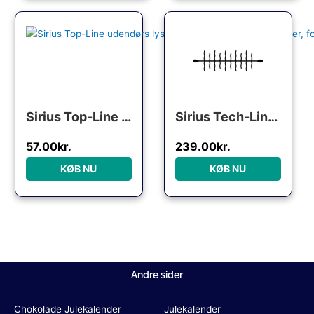
Den oprindelige pris var: 62.00kr..
Den aktuelle pris er: 57.00kr..
Sirius Top-Line udendørs lyskæde, 50 farvede lys, 5 meter, forlænger
Sirius Tech-Line Cluster udendørs lyskæde, 120 varm hvide lys, 2 meter, forlænger
57.00
kr.
239.00
kr.
KØB NU
KØB NU
Andre sider
Chokolade Julekalender
Julekalender