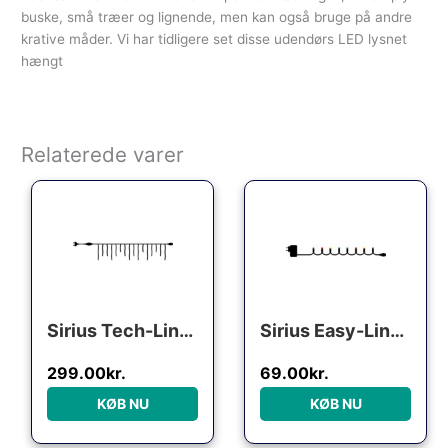
buske, små træer og lignende, men kan også bruge på andre
krative måder. Vi har tidligere set disse udendørs LED lysnet
hængt
Relaterede varer
Sirius Tech-Line istapper udendørs lyskæde, 100 varm hvide lys, 2,5×0,6 meter, startsæt
Sirius Easy-Line udendørs lyskæde, 200 farvede lys, 19,9 meter
299.00
kr.
69.00
kr.
KØB NU
KØB NU