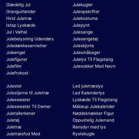
Glædelig Jul
Julekugler
Granguirlander
Juleopskrifter
Hvid Juletræ
Julekostume
Istap Lyskæde
Julepynt
Jul i Valhal
Julesange
Julebelysning Udendørs
Julesengetøj
Juledækkeservietter
Juleskjorte
Juleengel
Julesmåkager
Julefigurer
Julelys Til Flagstang
Julefilm
Julesokker Med Navn
Julefrokost
Julestel
Led juletræslys
Julestjerne til Juletræ
Led Kalenderlys
Julesweater
Lyskæde Til Flagstang
Julesweater Til Damer
Makeup Julekalender
Juletallerkener
Nøddeknækker Figur
Juletøj
Oppustelig Julemand
Juletræ
Rensdyr med lys
Juletræsfod Med
Rystekugle