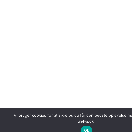
Vi bruger cookies for at sikre os du får den bedste oplevelse 
julelys.dk
Ok