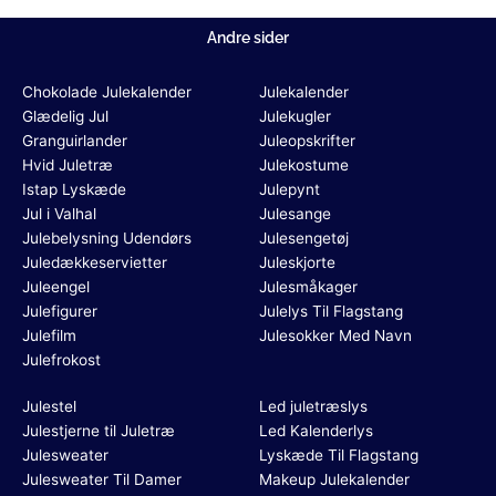
Andre sider
Chokolade Julekalender
Julekalender
Glædelig Jul
Julekugler
Granguirlander
Juleopskrifter
Hvid Juletræ
Julekostume
Istap Lyskæde
Julepynt
Jul i Valhal
Julesange
Julebelysning Udendørs
Julesengetøj
Juledækkeservietter
Juleskjorte
Juleengel
Julesmåkager
Julefigurer
Julelys Til Flagstang
Julefilm
Julesokker Med Navn
Julefrokost
Julestel
Led juletræslys
Julestjerne til Juletræ
Led Kalenderlys
Julesweater
Lyskæde Til Flagstang
Julesweater Til Damer
Makeup Julekalender