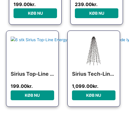
199.00
kr.
239.00
kr.
KØB NU
KØB NU
Sirius Top-Line Energy udendørs lyskæde, 50 farvede lys, 5 meter, startsæt
Sirius Tech-Line lyskæde til flagstang, 480 varm hvide lys, 6 meter
199.00
kr.
1,099.00
kr.
KØB NU
KØB NU