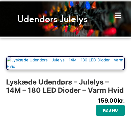
Gå
til
Udendørs Julelys
indholdet
Lyskæde Udendørs – Julelys –
14M – 180 LED Dioder – Varm Hvid
159.00
kr.
KØB NU