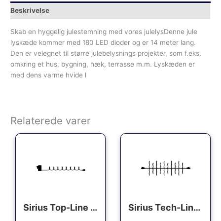
Beskrivelse
Skab en hyggelig julestemning med vores julelysDenne jule
lyskæde kommer med 180 LED dioder og er 14 meter lang.
Den er velegnet til større julebelysnings projekter, som f.eks.
omkring et hus, bygning, hæk, terrasse m.m. Lyskæden er
med dens varme hvide l
Relaterede varer
Sirius Top-Line Energy udendørs lyskæde, 50 varm hvide lys, 5 meter, startsæt
Sirius Tech-Line Cluster udendørs lyskæde, 120 varm hvide lys, 2 meter, forlænger