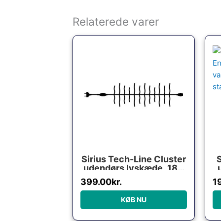
Relaterede varer
Sirius Tech-Line Cluster
udendørs lyskæde, 180
varm hvide lys, 3 meter,
v
399.00
kr.
1
startsæt
KØB NU