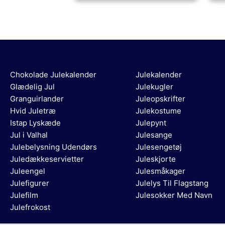
Chokolade Julekalender
Julekalender
Glædelig Jul
Julekugler
Granguirlander
Juleopskrifter
Hvid Juletræ
Julekostume
Istap Lyskæde
Julepynt
Jul i Valhal
Julesange
Julebelysning Udendørs
Julesengetøj
Juledækkeservietter
Juleskjorte
Juleengel
Julesmåkager
Julefigurer
Julelys Til Flagstang
Julefilm
Julesokker Med Navn
Julefrokost