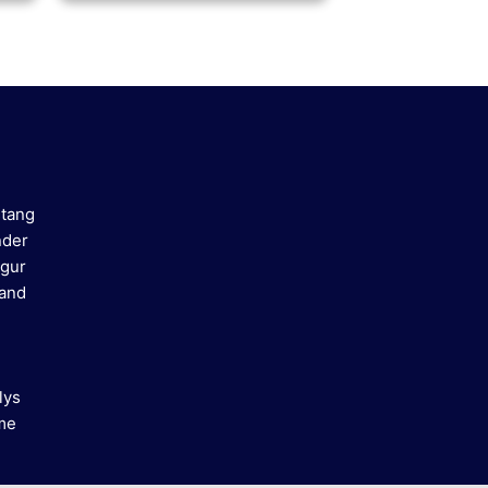
stang
nder
gur
mand
lys
me