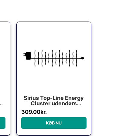
e
.
Sirius Top-Line Energy
0
Cluster udendørs
lyskæde, 200 varm
309.00
kr.
hvide lys, 3 meter,
startsæt
KØB NU