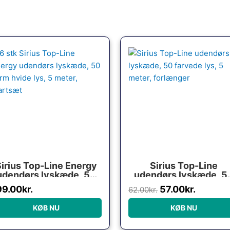
Den
Den
oprindelige
aktuell
pris
pris
var:
er:
62.00kr..
57.00kr.
Sirius Top-Line Energy
Sirius Top-Line
udendørs lyskæde, 50
udendørs lyskæde, 5
arm hvide lys, 5 meter,
farvede lys, 5 meter,
99.00
kr.
57.00
kr.
62.00
kr.
startsæt
forlænger
KØB NU
KØB NU