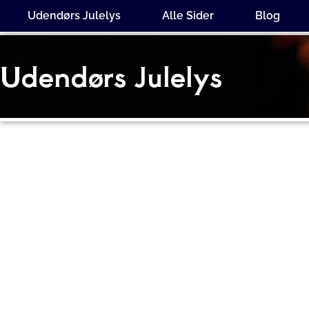
Gå
Udendørs Julelys
Alle Sider
Blog
til
indholdet
Udendørs Julelys