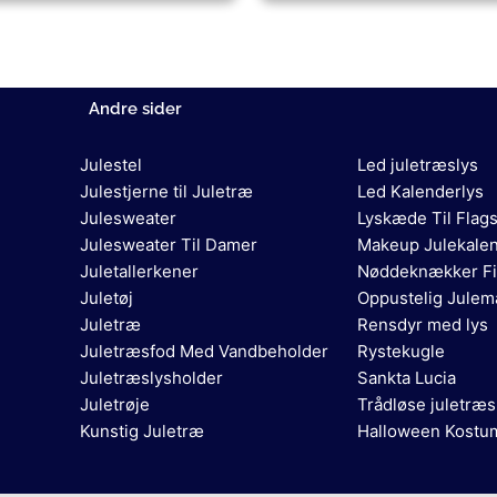
Andre sider
Julestel
Led juletræslys
Julestjerne til Juletræ
Led Kalenderlys
Julesweater
Lyskæde Til Flag
Julesweater Til Damer
Makeup Julekale
Juletallerkener
Nøddeknækker Fi
Juletøj
Oppustelig Jule
Juletræ
Rensdyr med lys
Juletræsfod Med Vandbeholder
Rystekugle
Juletræslysholder
Sankta Lucia
Juletrøje
Trådløse juletræs
Kunstig Juletræ
Halloween Kostu