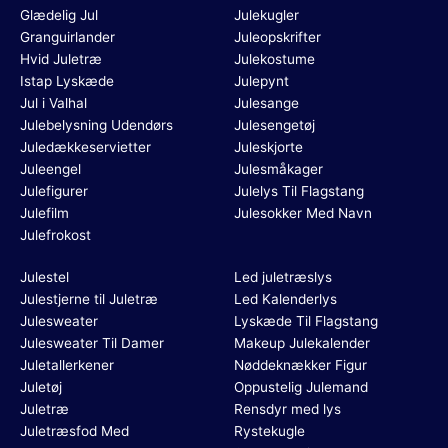
Glædelig Jul
Julekugler
Granguirlander
Juleopskrifter
Hvid Juletræ
Julekostume
Istap Lyskæde
Julepynt
Jul i Valhal
Julesange
Julebelysning Udendørs
Julesengetøj
Juledækkeservietter
Juleskjorte
Juleengel
Julesmåkager
Julefigurer
Julelys Til Flagstang
Julefilm
Julesokker Med Navn
Julefrokost
Julestel
Led juletræslys
Julestjerne til Juletræ
Led Kalenderlys
Julesweater
Lyskæde Til Flagstang
Julesweater Til Damer
Makeup Julekalender
Juletallerkener
Nøddeknækker Figur
Juletøj
Oppustelig Julemand
Juletræ
Rensdyr med lys
Juletræsfod Med
Rystekugle