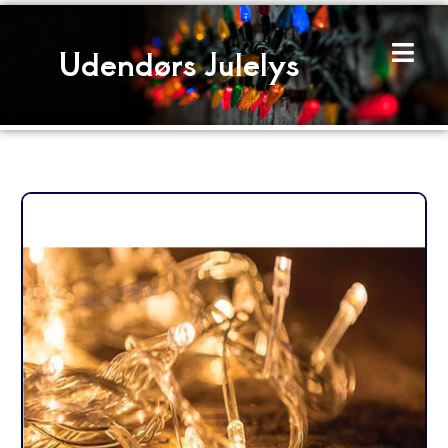
Gå
til
Udendørs Julelys
indholdet