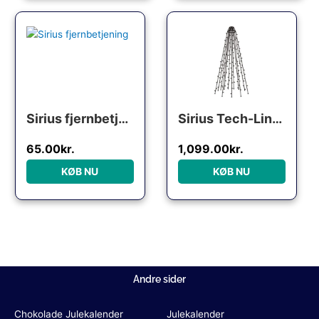
Sirius fjernbetjening
Sirius Tech-Line lyskæde til flagstang, 480 varm hvide lys, 6 meter
65.00
kr.
1,099.00
kr.
KØB NU
KØB NU
Andre sider
Chokolade Julekalender
Julekalender