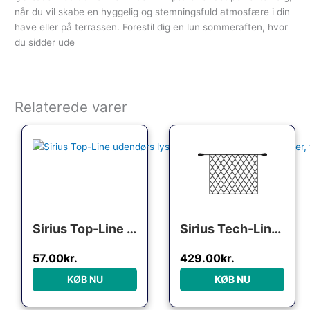
når du vil skabe en hyggelig og stemningsfuld atmosfære i din
have eller på terrassen. Forestil dig en lun sommeraften, hvor
du sidder ude
Relaterede varer
Den oprindelige pris var: 62.00kr..
Den aktuelle pris er: 57.00kr..
Sirius Top-Line udendørs lyskæde, 50 farvede lys, 5 meter, forlænger
Sirius Tech-Line udendørs lysnet, 168 varm hvide lys, 1,7×1,4 meter, forlænger
57.00
kr.
429.00
kr.
KØB NU
KØB NU