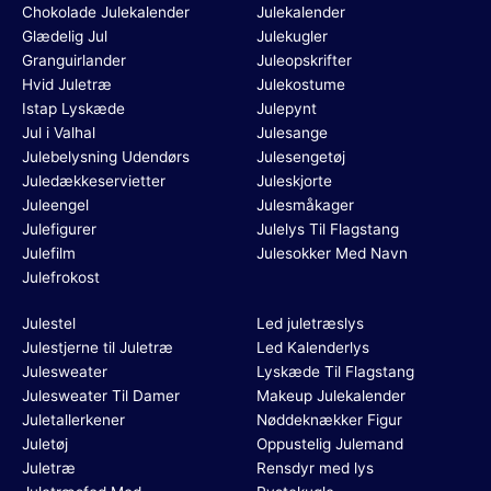
Chokolade Julekalender
Julekalender
Glædelig Jul
Julekugler
Granguirlander
Juleopskrifter
Hvid Juletræ
Julekostume
Istap Lyskæde
Julepynt
Jul i Valhal
Julesange
Julebelysning Udendørs
Julesengetøj
Juledækkeservietter
Juleskjorte
Juleengel
Julesmåkager
Julefigurer
Julelys Til Flagstang
Julefilm
Julesokker Med Navn
Julefrokost
Julestel
Led juletræslys
Julestjerne til Juletræ
Led Kalenderlys
Julesweater
Lyskæde Til Flagstang
Julesweater Til Damer
Makeup Julekalender
Juletallerkener
Nøddeknækker Figur
Juletøj
Oppustelig Julemand
Juletræ
Rensdyr med lys