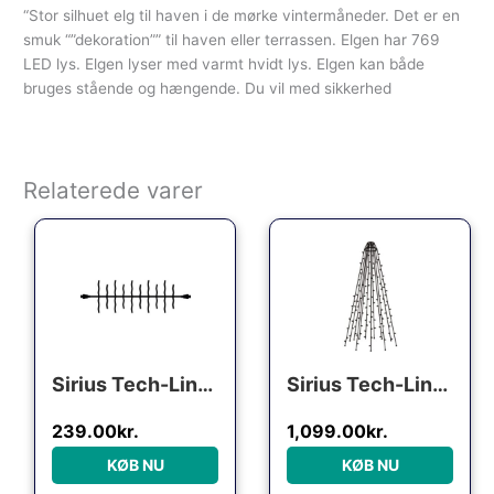
“Stor silhuet elg til haven i de mørke vintermåneder. Det er en
smuk “”dekoration”” til haven eller terrassen. Elgen har 769
LED lys. Elgen lyser med varmt hvidt lys. Elgen kan både
bruges stående og hængende. Du vil med sikkerhed
Relaterede varer
Sirius Tech-Line Cluster udendørs lyskæde, 120 varm hvide lys, 2 meter, forlænger
Sirius Tech-Line lyskæde til flagstang, 480 varm hvide lys, 6 meter
239.00
kr.
1,099.00
kr.
KØB NU
KØB NU