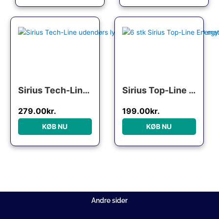
Sirius Tech-Line udendørs lyskæde, 90 varm hvide lys, 9 meter, forlænger
Sirius Top-Line Energy udendørs lyskæde, 50 varm hvide lys, 5 meter, startsæt
279.00
kr.
199.00
kr.
KØB NU
KØB NU
Andre sider