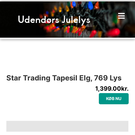
Gå
til
Udendørs Julelys
indholdet
Star Trading Tapesil Elg, 769 Lys
1,399.00
kr.
KØB NU
Beskrivelse