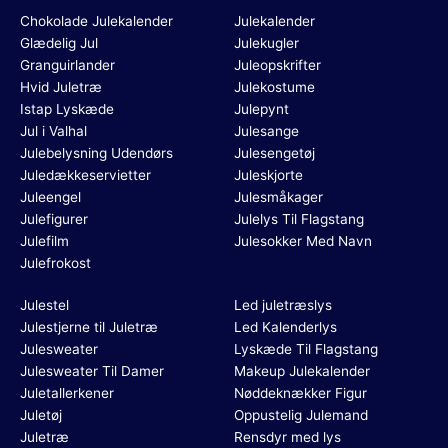
Chokolade Julekalender
Julekalender
Glædelig Jul
Julekugler
Granguirlander
Juleopskrifter
Hvid Juletræ
Julekostume
Istap Lyskæde
Julepynt
Jul i Valhal
Julesange
Julebelysning Udendørs
Julesengetøj
Juledækkeservietter
Juleskjorte
Juleengel
Julesmåkager
Julefigurer
Julelys Til Flagstang
Julefilm
Julesokker Med Navn
Julefrokost
Julestel
Led juletræslys
Julestjerne til Juletræ
Led Kalenderlys
Julesweater
Lyskæde Til Flagstang
Julesweater Til Damer
Makeup Julekalender
Juletallerkener
Nøddeknækker Figur
Juletøj
Oppustelig Julemand
Juletræ
Rensdyr med lys