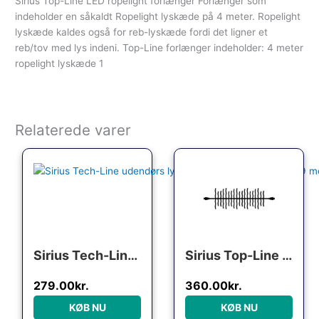
Sirius Top-Line LED ropelight forlænger Forlænger som
indeholder en såkaldt Ropelight lyskæde på 4 meter. Ropelight
lyskæde kaldes også for reb-lyskæde fordi det ligner et
reb/tov med lys indeni. Top-Line forlænger indeholder: 4 meter
ropelight lyskæde 1
Relaterede varer
Sirius Tech-Line udendørs lyskæde, 90 varm hvide lys, 9 meter, forlænger
Sirius Top-Line Ultra Cluster udendørs lyskæde, 400 varm hvide lys, 3 meter, forlænger
279.00
kr.
360.00
kr.
KØB NU
KØB NU