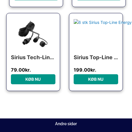
Sirius Tech-Line forlængerledning, 5 meter
Sirius Top-Line Energy udendørs lyskæde, 50 varm hvide lys, 5 meter, startsæt
79.00
kr.
199.00
kr.
KØB NU
KØB NU
Andre sider