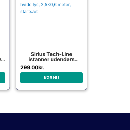
Sirius Tech-Line
00
istapper udendørs
lyskæde, 100 varm
299.00
kr.
hvide lys, 2,5×0,6 meter,
startsæt
KØB NU