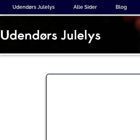
Gå
Udendørs Julelys
Alle Sider
Blog
til
indholdet
Udendørs Julelys