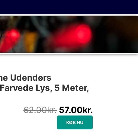
Den
Den
oprindelige
aktuelle
ine Udendørs
pris
pris
Farvede Lys, 5 Meter,
var:
er:
62.00kr..
57.00kr..
62.00
kr.
57.00
kr.
KØB NU