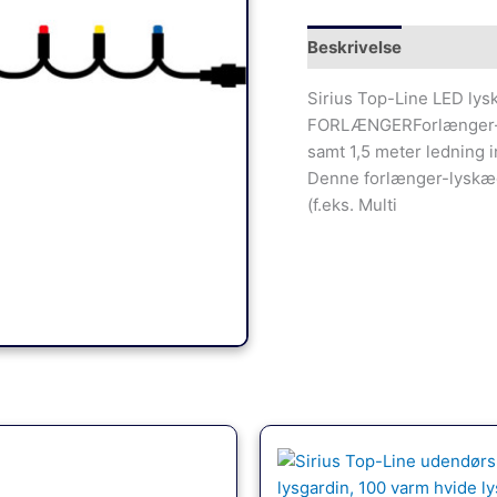
Beskrivelse
Sirius Top-Line LED lysk
FORLÆNGERForlænger-ly
samt 1,5 meter ledning in
Denne forlænger-lyskæd
(f.eks. Multi