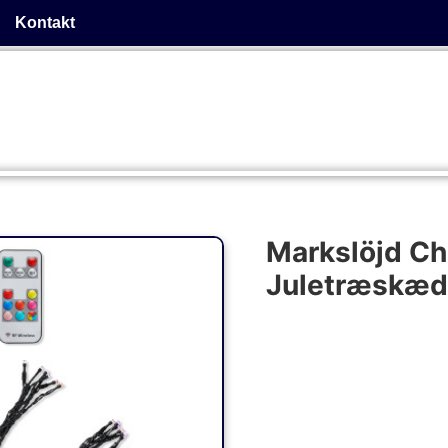
Kontakt
Markslöjd C
Juletræskæde