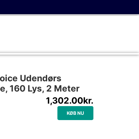
hoice Udendørs
, 160 Lys, 2 Meter
1,302.00
kr.
KØB NU