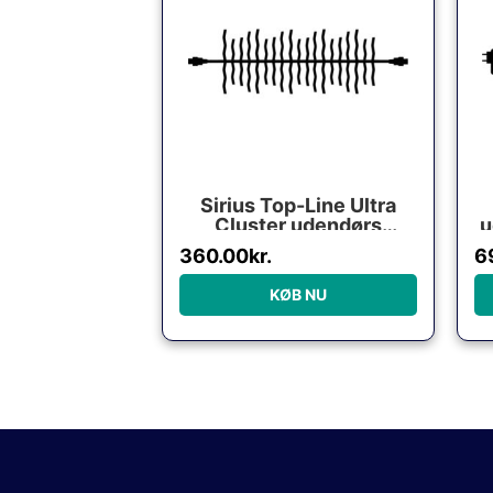
Sirius Top-Line Ultra
Cluster udendørs
u
lyskæde, 400 varm
f
360.00
kr.
6
hvide lys, 3 meter,
forlænger
KØB NU