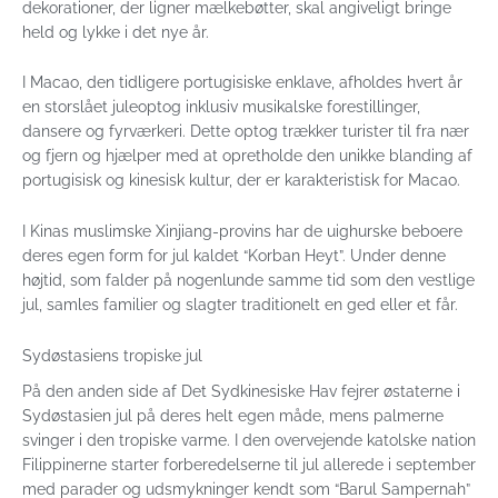
dekorationer, der ligner mælkebøtter, skal angiveligt bringe
held og lykke i det nye år.
I Macao, den tidligere portugisiske enklave, afholdes hvert år
en storslået juleoptog inklusiv musikalske forestillinger,
dansere og fyrværkeri. Dette optog trækker turister til fra nær
og fjern og hjælper med at opretholde den unikke blanding af
portugisisk og kinesisk kultur, der er karakteristisk for Macao.
I Kinas muslimske Xinjiang-provins har de uighurske beboere
deres egen form for jul kaldet “Korban Heyt”. Under denne
højtid, som falder på nogenlunde samme tid som den vestlige
jul, samles familier og slagter traditionelt en ged eller et får.
Sydøstasiens tropiske jul
På den anden side af Det Sydkinesiske Hav fejrer østaterne i
Sydøstasien jul på deres helt egen måde, mens palmerne
svinger i den tropiske varme. I den overvejende katolske nation
Filippinerne starter forberedelserne til jul allerede i september
med parader og udsmykninger kendt som “Barul Sampernah”