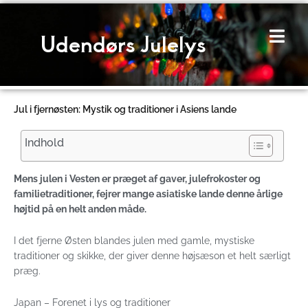
Gå
til
Udendørs Julelys
indholdet
Jul i fjernøsten: Mystik og traditioner i Asiens lande
Indhold
Mens julen i Vesten er præget af gaver, julefrokoster og
familietraditioner, fejrer mange asiatiske lande denne årlige
højtid på en helt anden måde.
I det fjerne Østen blandes julen med gamle, mystiske
traditioner og skikke, der giver denne højsæson et helt særligt
præg.
Japan – Forenet i lys og traditioner