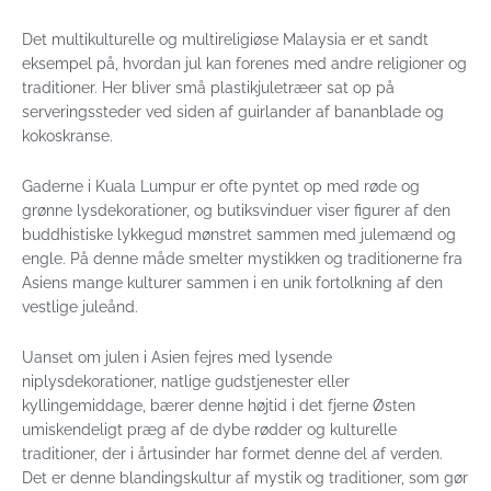
Det multikulturelle og multireligiøse Malaysia er et sandt
eksempel på, hvordan jul kan forenes med andre religioner og
traditioner. Her bliver små plastikjuletræer sat op på
serveringssteder ved siden af guirlander af bananblade og
kokoskranse.
Gaderne i Kuala Lumpur er ofte pyntet op med røde og
grønne lysdekorationer, og butiksvinduer viser figurer af den
buddhistiske lykkegud mønstret sammen med julemænd og
engle. På denne måde smelter mystikken og traditionerne fra
Asiens mange kulturer sammen i en unik fortolkning af den
vestlige juleånd.
Uanset om julen i Asien fejres med lysende
niplysdekorationer, natlige gudstjenester eller
kyllingemiddage, bærer denne højtid i det fjerne Østen
umiskendeligt præg af de dybe rødder og kulturelle
traditioner, der i årtusinder har formet denne del af verden.
Det er denne blandingskultur af mystik og traditioner, som gør