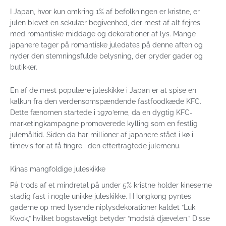
I Japan, hvor kun omkring 1% af befolkningen er kristne, er
julen blevet en sekulær begivenhed, der mest af alt fejres
med romantiske middage og dekorationer af lys. Mange
japanere tager på romantiske juledates på denne aften og
nyder den stemningsfulde belysning, der pryder gader og
butikker.
En af de mest populære juleskikke i Japan er at spise en
kalkun fra den verdensomspændende fastfoodkæde KFC.
Dette fænomen startede i 1970’erne, da en dygtig KFC-
marketingkampagne promoverede kylling som en festlig
julemåltid. Siden da har millioner af japanere stået i kø i
timevis for at få fingre i den eftertragtede julemenu.
Kinas mangfoldige juleskikke
På trods af et mindretal på under 5% kristne holder kineserne
stadig fast i nogle unikke juleskikke. I Hongkong pyntes
gaderne op med lysende niplysdekorationer kaldet “Luk
Kwok,” hvilket bogstaveligt betyder “modstå djævelen.” Disse