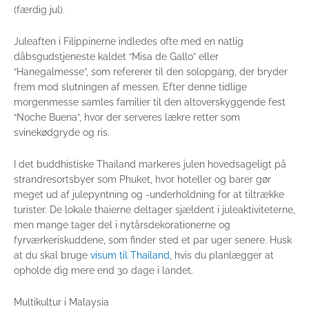
(færdig jul).
Juleaften i Filippinerne indledes ofte med en natlig
dåbsgudstjeneste kaldet “Misa de Gallo” eller
“Hanegalmesse”, som refererer til den solopgang, der bryder
frem mod slutningen af messen. Efter denne tidlige
morgenmesse samles familier til den altoverskyggende fest
“Noche Buena”, hvor der serveres lækre retter som
svinekødgryde og ris.
I det buddhistiske Thailand markeres julen hovedsageligt på
strandresortsbyer som Phuket, hvor hoteller og barer gør
meget ud af julepyntning og -underholdning for at tiltrække
turister. De lokale thaierne deltager sjældent i juleaktiviteterne,
men mange tager del i nytårsdekorationerne og
fyrværkeriskuddene, som finder sted et par uger senere. Husk
at du skal bruge
visum til Thailand
, hvis du planlægger at
opholde dig mere end 30 dage i landet.
Multikultur i Malaysia