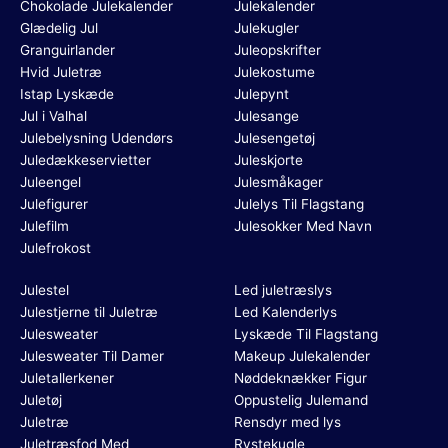
Chokolade Julekalender
Julekalender
Glædelig Jul
Julekugler
Granguirlander
Juleopskrifter
Hvid Juletræ
Julekostume
Istap Lyskæde
Julepynt
Jul i Valhal
Julesange
Julebelysning Udendørs
Julesengetøj
Juledækkeservietter
Juleskjorte
Juleengel
Julesmåkager
Julefigurer
Julelys Til Flagstang
Julefilm
Julesokker Med Navn
Julefrokost
Julestel
Led juletræslys
Julestjerne til Juletræ
Led Kalenderlys
Julesweater
Lyskæde Til Flagstang
Julesweater Til Damer
Makeup Julekalender
Juletallerkener
Nøddeknækker Figur
Juletøj
Oppustelig Julemand
Juletræ
Rensdyr med lys
Juletræsfod Med
Rystekugle